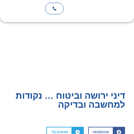
השירותים שלנו
אמנת שירות
טלפונים חיוניים
בלוג ומאמרים
דיני ירושה וביטוח … נקודות
למחשבה ובדיקה
TELEGRAM
FACEBOOK