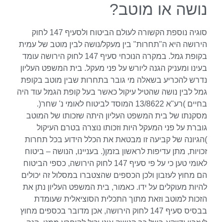
נושה או מוטב?
סוגיה נוספת הקשורה לעולם הביטוח ולסעיף 147 לחוק
הירושה היא ה"תחרות" בין מעקל/נושה לבין מוטב של עמית
בקופת גמל. במקרה הנוכחי סעיף 147 לחוק הירושה עומד
בעינו ומעניק הגנה ליורש על פני מעקל. בית המשפט העליון
נדרש להכריע בשאלה מי גובר בתחרות שבין מוטב בקופת
גמל לבין נושה שהטיל עיקול כאשר בעל קופת הגמל עוד היה
בחיים )רע"א 13/8622 המוסד לביטוח לאומי נ' שחר(.
מסקנתו של בית המשפט העליון היתה שזכותו של המוטב
גוברת על פני המעקל היות וזכותו נוצרה בטרם העיקול
)הגיונה של קביעה זו מבטאת את הכלל הידוע בכל תחרות
זכויות, מתן עדיפות לראשון בזמן(. בעניינו, הנושה – ביטוח
לאומי טען כי על פי סעיף 147 לחוק הירושה, כספי הביטוח
הם מחוץ לעזבון ולכן הכספים שהצטברו במסלול זה יכולים
להיות מעוקלים על ידו. כאמור, בית המשפט העליון נתן את
הזכות למוטב וזאת מתוך התכלית הסוציאלית שעומדת
בבסיס סעיף 147 לחוק הירושה, אכן מדובר בכספים מחוץ