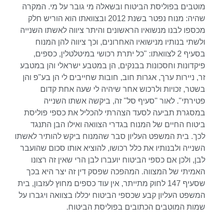
מוטבים בפוליסת הביטוח ובשאלה מי גובר על מי. המקרה
שהיה: מנוח נפטר בשנת 2012 ובצוואתו הוא הוריש חלק
מכספו לבנו מנשואיו הראשונים והיתר ציווה לאשתו השנייה
ולשתי בנותיו מנישואיו האחרונים, וכך ציווה להן המנוח
בסעיף 2 לצוואתו: "כל יתרת רכושי במיטלטלין, כספים,
פיקדונות וחסכונות בבנקים, הן במטבע ישראלי והן במטבע
זר, ניירות ערך, אגרות חוב, חובות שחייבים לי הן בע"פ והן
בשטר, זכויות ולרכוש אחר שיהיה לי שעה אחת קדום
פטירתי". לאור "סעיף סל" זה, ביקשה אשתו השנייה
במסגרת תביעה לסעד הצהרתי להכליל את כספי פוליסת
ביטוח החיים של המנוח בגדרי הצוואה ואילו הבן התנגד
לכך. בית המשפט העליון סבר שהמנוח ביקש להותיר לאשתו
השנייה ולבנותיו את כלל רכושו, להוציא אותו סכום שהועבר
לבן, ולכן אם כספי הביטוח יועברו לבן הרי שאין זה רצונו
האמיתי של המצווה. המהפכה שפסק דין זה יצר היא בכך
שסעיף 147 לחוק מתייתר, אין עוד כספים מחוץ לעזבון, בית
המשפט העליון קבע שכספי הביטוח יכללו בצוואה ויגברו על
שמות המוטבים הכתובים בפוליסת הביטוח.