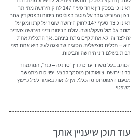
לעזבון ודווקא בשל כך הנושה אינו יכול להיפרע ממנו. הנה
ראינו כי בפסק דין אחד סעיף 147 לחוק הירושה מתייתר
ורצון המוריש גובר על מוטב בפוליסת ביטוח ובפסק דין אחר
ראינו כיצד סעיף 147 לחוק הירושה שומר על קרנו ומגן על
מוטב אל מול מעקל/נושה. עולם הביטוח ודיני הירושה צועדים
זה לצד זה, לא אחת קיים מתח ביניהם, אך התכלית אחת
היא – תכלית סוציאלית. הסוגיה שהוצגה לעיל היא אחת מיני
רבות בעולם דיני הירושה והביטוח,
הכותב בעל משרד עריכת דין "סרנגה – כנר", המתמחה
בדיני ירושה וצוואות וכן מוסמך לבצע ייפוי כוח מתמשך
מטעם האפוטרופוס הכללי. אין לראות באמור לעיל כייעוץ
משפטי​
עוד תוכן שיעניין אותך