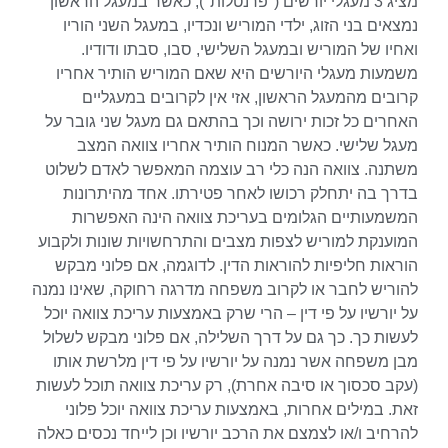
מציג 3 מעגלי יורשים ("פרנטלות"), כאשר במעגל הראשון
נמצאים בני הזוג, ילדי המוריש ונכדיו, במעגל השני הוריו
ואחיו של המוריש ובמעגל השלישי, סבו, סבתו ודודיו.
משמעות מעגלי היורשים היא שאם המוריש הותיר אחריו
קרובים מהמעגל הראשון, אזי אין לקרובים במעגליים
האחרים כל זכות ירושה וכך בהתאם גם מעגל שני גובר על
מעגל שלישי. כאשר המנוח הותיר אחריו צוואה המצב
משתנה. צוואה הנה כלי רב עוצמה המאפשר לאדם לשלוט
בדרך בה יתחלק רכושו לאחר פטירתו. אחד מהיתרונות
המשמעותיים הגלומים בעריכת צוואה הינה האפשרות
המוענקת למוריש לצפות מצבים והתרחשויות שונות ולקבוע
הוראות חליפיות להוראות הדין. לדוגמה, אם פלוני מבקש
להוריש לחבר או לקרוב משפחה מדרגה רחוקה, שאינו נמנה
על יורשיו על פי דין – הרי שרק באמצעות עריכת צוואה יוכל
לעשות כך. כך גם על דרך השלילה, אם פלוני מבקש לשלול
מבן משפחה אשר נמנה על יורשיו על פי דין מלרשת אותו
(עקב סכסוך או סיבה אחרת), רק עריכת צוואה תוכל לעשות
זאת. במילים אחרות, באמצעות עריכת צוואה יוכל פלוני
להרחיב ו/או לצמצם את הרכב יורשיו וכן לייחד נכסים כאלה