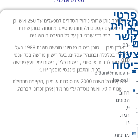
מפורט ועדכני".
פרטי
זרו
המשרד נותן שרותי ניהול הסדרים למפעלים עד 250 איש וכן
יצירת
לעסקים קטנים ולקוחות פרטיים. מתמחה במתן שירות
יי
קשר
למשרדי עורכי דין על כל ההיבטים השונים.
03-
אלדן מידן – סוכן ביטוח פנסיוני מורשה משנת 1988 בעל
עה
7288-
תואר בכלכלה ובמנהל עסקים. בעל רישיון מורשה בכל ענפי
010
הביטוח לרבות: פנסיוני , ביטוח כללי, ביטוח ימי. יועץ פרישה
יטוח
בכיר, ומתכנן פיננסי מוסמך CFP.
eldan@meidan-
ins.co.il
אלדן מנהל משנת 2000 את סוכנות א. מידן ,הקיימת מתחילת
שנות ה 70 ואשר נוסדה ע"י מר מידן איתן זכרונו לברכה.
רחוב
הבונים
9,
רמת
גן
מדיניות