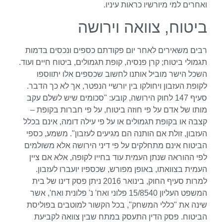
ואחרים למי מיורשיו כראות עיניו.
ביטוח, צוואה וירושה
רבים משאירים לאחר יום פקודתם כספים ונכסים בדמות
תגמולי ביטוח; קרן פנסיה, קופת תגמולים, ביטוח חיים ועוד.
השכל הישר מוביל אותנו לחשוב שכספים אלו יתווספו
לקופת העזבון ויחולקו בין יורשיי הנפטר, אך לא כך הדבר.
סעיף 147 לחוק הירושה, קובע: "סכומים שיש לשלם עקב
מותו של אדם על פי חוזה ביטוח, על פי חברות בקופת –
קצבה או בקופת תגמולים או על פי עילה דומה, אינם בכלל
העזבון, זולת אם הותנה הם מגיעים לעזבון". משמע, כספי
הביטוח אינם מתחלקים על פי דיני הירושה אלא משולמים
לפי ההוראה שנתן העמית עוד בחייו לקופה, אלא אם ציין
העמית בצוואתו, באופן מפורש, שכספיו יועברו לעזבון.
למרות סעיף החוק, בינואר 2016 ניתן פסק דינו של בית
המשפט העליון 15/8540 פלוני ואח' נ' פלונית ואח', אשר
שינה את "כללי המשחק", בכל הקשור למוטבים בפוליסת
הביטוח. פסק הדין התעסק במתח שבין צוואה לקביעת