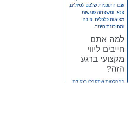
שבו התוכניות שלכם לטיולים,
פנאי ומשפחה פוגשות
מציאות כלכלית יציבה
ומתוכננת היטב.
למה אתם
חייבים ליווי
מקצועי ברגע
הזה?
ההחלטות שתקבלו בנקודת
הזמן הזו הן בלתי הפיכות
במקרים רבים, וכל טעות
עלולה לעלות לכם ביוקר.
עולם הפרישה בישראל
מורכב מאינספור תקנות,
תיקוני חקיקה (כמו תיקון 190)
וטפסים סבוכים. אנחנו כאן