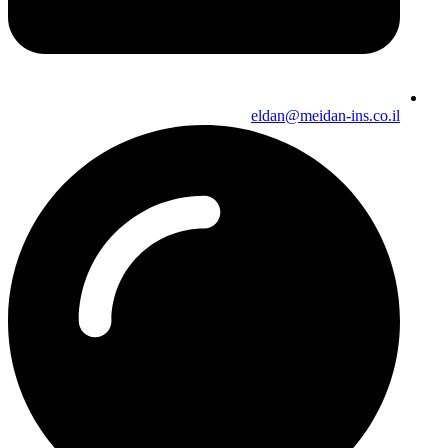
eldan@meidan-ins.co.il