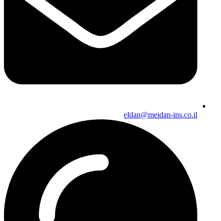
eldan@meidan-ins.co.il