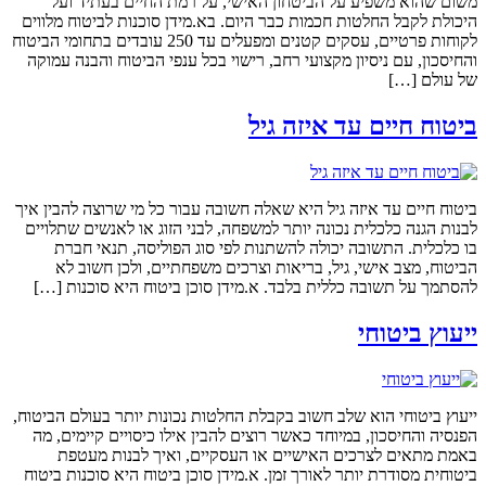
משום שהוא משפיע על הביטחון האישי, על רמת החיים בעתיד ועל
היכולת לקבל החלטות חכמות כבר היום. בא.מידן סוכנות לביטוח מלווים
לקוחות פרטיים, עסקים קטנים ומפעלים עד 250 עובדים בתחומי הביטוח
והחיסכון, עם ניסיון מקצועי רחב, רישוי בכל ענפי הביטוח והבנה עמוקה
של עולם […]
ביטוח חיים עד איזה גיל
ביטוח חיים עד איזה גיל היא שאלה חשובה עבור כל מי שרוצה להבין איך
לבנות הגנה כלכלית נכונה יותר למשפחה, לבני הזוג או לאנשים שתלויים
בו כלכלית. התשובה יכולה להשתנות לפי סוג הפוליסה, תנאי חברת
הביטוח, מצב אישי, גיל, בריאות וצרכים משפחתיים, ולכן חשוב לא
להסתמך על תשובה כללית בלבד. א.מידן סוכן ביטוח היא סוכנות […]
ייעוץ ביטוחי
ייעוץ ביטוחי הוא שלב חשוב בקבלת החלטות נכונות יותר בעולם הביטוח,
הפנסיה והחיסכון, במיוחד כאשר רוצים להבין אילו כיסויים קיימים, מה
באמת מתאים לצרכים האישיים או העסקיים, ואיך לבנות מעטפת
ביטוחית מסודרת יותר לאורך זמן. א.מידן סוכן ביטוח היא סוכנות ביטוח