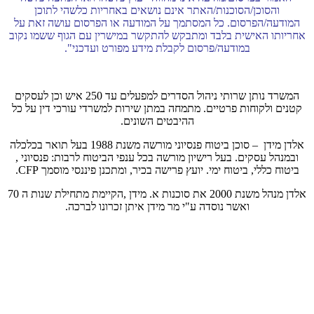
והסוכן/הסוכנות/האתר אינם נושאים באחריות כלשהי לתוכן
המודעה/הפרסום. כל המסתמך על המודעה או הפרסום עושה זאת על
אחריותו האישית בלבד ומתבקש להתקשר במישרין עם הגוף ששמו נקוב
במודעה/פרסום לקבלת מידע מפורט ועדכני".
המשרד נותן שרותי ניהול הסדרים למפעלים עד 250 איש וכן לעסקים
קטנים ולקוחות פרטיים. מתמחה במתן שירות למשרדי עורכי דין על כל
ההיבטים השונים.
אלדן מידן – סוכן ביטוח פנסיוני מורשה משנת 1988 בעל תואר בכלכלה
ובמנהל עסקים. בעל רישיון מורשה בכל ענפי הביטוח לרבות: פנסיוני ,
ביטוח כללי, ביטוח ימי. יועץ פרישה בכיר, ומתכנן פיננסי מוסמך CFP.
אלדן מנהל משנת 2000 את סוכנות א. מידן ,הקיימת מתחילת שנות ה 70
ואשר נוסדה ע"י מר מידן איתן זכרונו לברכה.