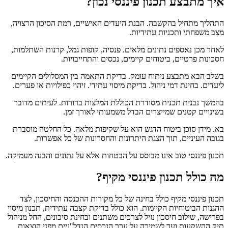
איך מתבצע תכנון פיננסי נכון?
התהליך מתחיל בהקשבה. הבנת היעדים האישיים, רמת הסיכון הרצויה,
מצב משפחתי ותכניות עתידיות.
לאחר מכן נאספים נתונים מלאים. פנסיה, קופות גמל, קרנות השתלמות,
חסכונות פרטיים, ביטוחים קיימים, נכסים והתחייבויות.
בשלב הבא מתבצע ניתוח עומק. בדיקת התאמה בין המסלולים הקיימים
ליעדים. בחינת דמי ניהול. בדיקת מיסוי עתידי. זיהוי כפילויות או פערים.
בהמשך נבנית תכנית מסודרת הכוללת המלצות ברורות. לעיתים מדובר
בשינויים קטנים שמייצרים הבדל משמעותי לאורך זמן.
בא. מידן סוכן ביטוח הדגש הוא על שקיפות מלאה. כל החלטה מוסברת
בגובה העיניים, תוך הצגת היתרונות והחסרונות של כל אפשרות.
תכנון פיננסי טוב אינו מבוסס על הבטחות אלא על נתונים והבנה מעמיקה.
מה כולל תכנון פיננסי מקיף?
תכנון פיננסי מקיף כולל בחינה של כל מקורות ההכנסה והחיסכון, לצד
ההגנות הביטוחיות הקיימות. הוא כולל בדיקת קצבה עתידית, תכנון מיסוי
בפרישה, שילוב חיסכון נזיל לצרכים משתנים ובחינת סיכונים, החל מניהול
תיק ההשקעות ועד לשמירה על ערך הנכסים הנדל"ניים מפני הוצאות