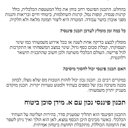
בהחלט. התכנון הפיננסי רחב בוחן את כלל המעטפת הכלכלית, כולל
קרנות פנסיה, קופות גמל, קרנות השתלמות, ביטוחי חיים ובריאות והגנות
מפני אובדן כושר עבודה. המטרה היא ליצור תמונה מלאה ולא חלקית.
כל כמה זמן מומלץ לעדכן תכנון פיננסי?
מומלץ לבצע בדיקה אחת לשנה או בכל אירוע משמעותי כמו שינוי
תעסוקתי, קבלת סכום כסף גדול, שינוי במצב המשפחתי או התקרבות
לגיל פרישה. העולם הכלכלי משתנה ולכן חשוב שהתכנית תישאר
רלוונטית.
האם תכנון פיננסי יכול לחסוך מיסים?
במקרים רבים כן. תכנון נכון יכול לזהות הטבות מס שלא נוצלו, לבחון
מבנה משיכה נכון של כספים בעתיד ולמנוע טעויות יקרות. תכנון מוקדם
מעניק יתרון משמעותי.
תכנון פיננסי נכון עם א. מידן סוכן ביטוח
התכנון הפיננסי הוא תהליך שמעניק סדר, בהירות ושליטה על העתיד
הכלכלי. כאשר מבינים היכן הכסף נמצא, לאן הוא הולך ואיך ניתן לשפר
את התמונה הכוללת, מתקבלת תחושת ביטחון אמיתית.