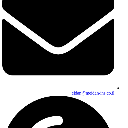
eldan@meidan-ins.co.il