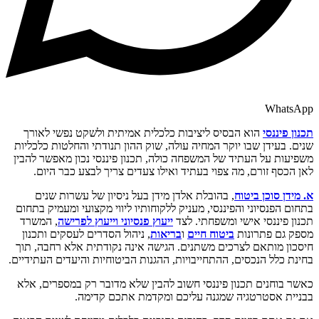
WhatsApp
תכנון פיננסי
הוא הבסיס ליציבות כלכלית אמיתית ולשקט נפשי לאורך
שנים. בעידן שבו יוקר המחיה עולה, שוק ההון תנודתי והחלטות כלכליות
משפיעות על העתיד של המשפחה כולה, תכנון פיננסי נכון מאפשר להבין
לאן הכסף זורם, מה צפוי בעתיד ואילו צעדים צריך לבצע כבר היום.
א. מידן סוכן ביטוח
, בהובלת אלדן מידן בעל ניסיון של עשרות שנים
בתחום הפנסיוני והפיננסי, מעניק ללקוחותיו ליווי מקצועי ומעמיק בתחום
תכנון פיננסי אישי ומשפחתי. לצד
ייעוץ פנסיוני וייעוץ לפרישה
, המשרד
מספק גם פתרונות
ביטוח חיים
ו
בריאות
, ניהול הסדרים לעסקים ותכנון
חיסכון מותאם לצרכים משתנים. הגישה אינה נקודתית אלא רחבה, תוך
בחינת כלל הנכסים, ההתחייבויות, ההגנות הביטוחיות והיעדים העתידיים.
כאשר בוחנים תכנון פיננסי חשוב להבין שלא מדובר רק במספרים, אלא
בבניית אסטרטגיה שמגנה עליכם ומקדמת אתכם קדימה.