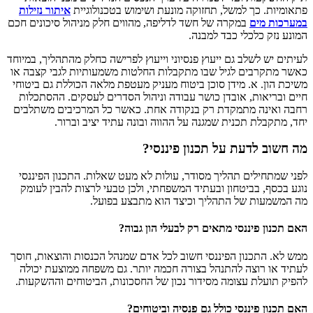
פתאומיות. כך למשל, תחזוקה מונעת ושימוש בטכנולוגיית
איתור נזילות
במערכות מים
במקרה של חשד לדליפה, מהווים חלק מניהול סיכונים חכם
המונע נזק כלכלי כבד למבנה.
לעיתים יש לשלב גם ייעוץ פנסיוני וייעוץ לפרישה כחלק מהתהליך, במיוחד
כאשר מתקרבים לגיל שבו מתקבלות החלטות משמעותיות לגבי קצבה או
משיכת הון. א. מידן סוכן ביטוח מעניק מעטפת מלאה הכוללת גם ביטוחי
חיים ובריאות, אובדן כושר עבודה וניהול הסדרים לעסקים. ההסתכלות
רחבה ואינה מתמקדת רק בנקודה אחת. כאשר כל המרכיבים משתלבים
יחד, מתקבלת תכנית שמגנה על ההווה ובונה עתיד יציב וברור.
מה חשוב לדעת על תכנון פיננסי?
לפני שמתחילים תהליך מסודר, עולות לא מעט שאלות. התכנון הפיננסי
נוגע בכסף, בביטחון ובעתיד המשפחתי, ולכן טבעי לרצות להבין לעומק
מה המשמעות של התהליך וכיצד הוא מתבצע בפועל.
האם תכנון פיננסי מתאים רק לבעלי הון גבוה?
ממש לא. התכנון הפיננסי חשוב לכל אדם שמנהל הכנסות והוצאות, חוסך
לעתיד או רוצה להתנהל בצורה חכמה יותר. גם משפחה ממוצעת יכולה
להפיק תועלת עצומה מסידור נכון של החסכונות, הביטוחים וההשקעות.
האם תכנון פיננסי כולל גם פנסיה וביטוחים?