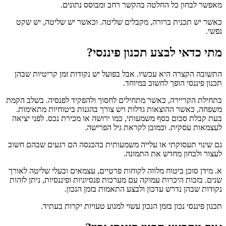
מאפשר לבחון כל החלטה בהקשר רחב ומבוסס נתונים.
כאשר יש תכנית ברורה, מקבלים שליטה. וכאשר יש שליטה, יש שקט
נפשי.
מתי כדאי לבצע תכנון פיננסי?
התשובה הקצרה היא עכשיו. אבל בפועל יש נקודות זמן קריטיות שבהן
תכנון פיננסי הופך לחשוב במיוחד.
בתחילת הקריירה, כאשר מתחילים לחסוך ולהפקיד לפנסיה. בשלב הקמת
משפחה, כאשר ההוצאות גדלות ויש צורך בהגנות ביטוחיות מתאימות.
בעת קבלת סכום כסף משמעותי, כמו ירושה או מכירת נכס. לפני יציאה
לעצמאות עסקית. וכמובן לקראת גיל הפרישה.
גם שינוי תעסוקתי או עלייה משמעותית בהכנסה הם רגעים שבהם חשוב
לעצור ולבחון מחדש את התמונה.
א. מידן סוכן ביטוח מלווה לקוחות פרטיים, עצמאים ובעלי שליטה לאורך
שנים. בזכות היכרות עמוקה עם מערכות פנסיוניות ופיננסיות, ניתן לזהות
נקודות שבהן נדרש עדכון ולבצע התאמות בזמן הנכון.
תכנון פיננסי נכון בזמן הנכון עשוי למנוע טעויות יקרות בעתיד.