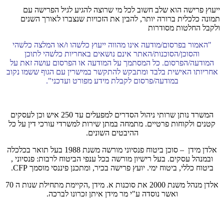
ייעוץ פרישה הוא שלב חשוב לכל מי שרוצה להגיע לגיל הפרישה עם
תמונה כלכלית ברורה יותר, להבין את הזכויות שנצברו לאורך השנים
ולקבל החלטות מסודרות
"האמור בפרסום/מודעה אינו מהווה ייעוץ כלשהו ו/או המלצה כלשהי
והסוכן/הסוכנות/האתר אינם נושאים באחריות כלשהי לתוכן
המודעה/הפרסום. כל המסתמך על המודעה או הפרסום עושה זאת על
אחריותו האישית בלבד ומתבקש להתקשר במישרין עם הגוף ששמו נקוב
במודעה/פרסום לקבלת מידע מפורט ועדכני".
המשרד נותן שרותי ניהול הסדרים למפעלים עד 250 איש וכן לעסקים
קטנים ולקוחות פרטיים. מתמחה במתן שירות למשרדי עורכי דין על כל
ההיבטים השונים.
אלדן מידן – סוכן ביטוח פנסיוני מורשה משנת 1988 בעל תואר בכלכלה
ובמנהל עסקים. בעל רישיון מורשה בכל ענפי הביטוח לרבות: פנסיוני ,
ביטוח כללי, ביטוח ימי. יועץ פרישה בכיר, ומתכנן פיננסי מוסמך CFP.
אלדן מנהל משנת 2000 את סוכנות א. מידן ,הקיימת מתחילת שנות ה 70
ואשר נוסדה ע"י מר מידן איתן זכרונו לברכה.