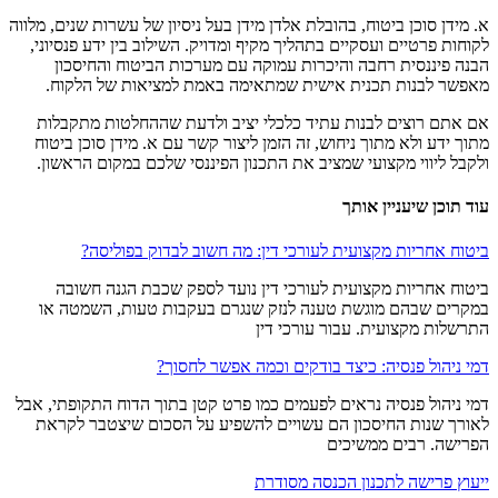
א. מידן סוכן ביטוח, בהובלת אלדן מידן בעל ניסיון של עשרות שנים, מלווה
לקוחות פרטיים ועסקיים בתהליך מקיף ומדויק. השילוב בין ידע פנסיוני,
הבנה פיננסית רחבה והיכרות עמוקה עם מערכות הביטוח והחיסכון
מאפשר לבנות תכנית אישית שמתאימה באמת למציאות של הלקוח.
אם אתם רוצים לבנות עתיד כלכלי יציב ולדעת שההחלטות מתקבלות
מתוך ידע ולא מתוך ניחוש, זה הזמן ליצור קשר עם א. מידן סוכן ביטוח
ולקבל ליווי מקצועי שמציב את התכנון הפיננסי שלכם במקום הראשון.
עוד תוכן שיעניין אותך
ביטוח אחריות מקצועית לעורכי דין: מה חשוב לבדוק בפוליסה?
ביטוח אחריות מקצועית לעורכי דין נועד לספק שכבת הגנה חשובה
במקרים שבהם מוגשת טענה לנזק שנגרם בעקבות טעות, השמטה או
התרשלות מקצועית. עבור עורכי דין
דמי ניהול פנסיה: כיצד בודקים וכמה אפשר לחסוך?
דמי ניהול פנסיה נראים לפעמים כמו פרט קטן בתוך הדוח התקופתי, אבל
לאורך שנות החיסכון הם עשויים להשפיע על הסכום שיצטבר לקראת
הפרישה. רבים ממשיכים
ייעוץ פרישה לתכנון הכנסה מסודרת