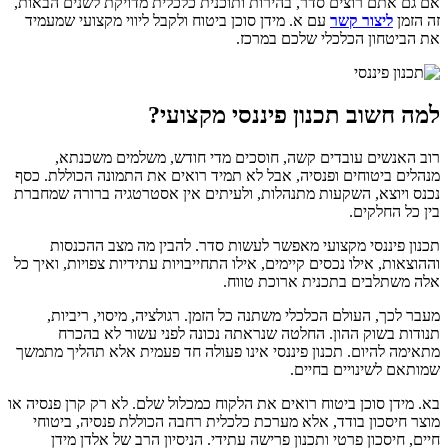
אם גם אתם רוצים סדר, בהירות ותוכנית כלכלית מדויקת לשנים הבאות,
זה הזמן
ליצור קשר
עם א. מידן סוכן ביטוח ולקבל ליווי מקצועי שמעמיד
את הביטחון הכלכלי שלכם במרכז.
למה חשוב תכנון פיננסי מקצועי?
רוב האנשים עובדים קשה, חוסכים מדי חודש, משלמים משכנתא,
מנהלים ביטוחים ופנסיה, אבל לא תמיד רואים את התמונה הכוללת. כסף
נכנס ויוצא, השקעות מתנהלות, ולעיתים אין אסטרטגיה ברורה שמחברת
בין כל החלקים.
תכנון פיננסי מקצועי מאפשר לעשות סדר. להבין מה מצב ההכנסות
וההוצאות, אילו נכסים קיימים, אילו התחייבויות עתידיות צפויות, ואיך כל
אלה משתלבים בתכנית ארוכת טווח.
מעבר לכך, העולם הכלכלי משתנה כל הזמן. רגולציה, מיסוי, ריביות,
תנודות בשוק ההון. החלטה שנראתה נכונה לפני עשור לא בהכרח
מתאימה להיום. תכנון פיננסי אינו פעולה חד פעמית אלא תהליך מתמשך
שמותאם לשינויים בחיים.
בא. מידן סוכן ביטוח רואים את הלקוח כמכלול שלם. לא רק קרן פנסיה או
מוצר חיסכון בודד, אלא מערכת כלכלית רחבה הכוללת פנסיה, ביטוחי
חיים, חיסכון פרטי ותכנון פרישה עתידי. הניסיון הרב של אלדן מידן